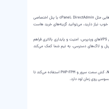
بیشتر هاست‌های وردپرس ایمن روی لینوکس (معمولا CloudLinux، AlmaLinux یا Debian/Ubuntu سروری) و با کنترل‌پنل‌هایی مثل cPanel، DirectAdmin یا پنل اختصاصی
خوب نیاز دارید، می‌توانید گزینه‌های
خرید هاست
نوع مجازی‌سازی هم مهم است. KVM و مشابه آن، ایزولیشن بهتری نسبت به برخی روش‌های قدیمی‌تر ارائه می‌دهند و برای VPSهای وردپرس، امنیت و پایداری بالاتری فراهم
ایی مانند مدیریت SSL، محدودیت IP، Two-Factor Authentication برای ورود به پنل و لاگ‌های دسترسی، به تیم شما کمک می‌کند
سرعت و امنیت در وردپرس به هم گره خورده‌اند. هاست وردپرس ایمن معمولا از وب‌سرورهای بهینه مثل LiteSpeed یا Nginx، کش سمت سرور و PHP-FPM استفاده می‌کند تا