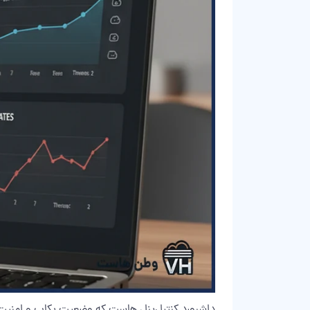
داشبورد کنترل‌پنل هاست که وضعیت بکاپ و امنیت