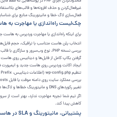
محدودکردن اجرای PHP در پوشه‌هایی که فقط فایل استاتیک دارند (مثل uploads).
غیرفعال‌کردن و حذف افزونه‌ها و قالب‌های بلااست
فعال‌سازی لاگ خطا و مانیتورینگ منابع برای شناسایی
چک‌لیست راه‌اندازی یا مهاجرت به ه
برای اینکه راه‌اندازی یا مهاجرت وردپرس به هاست 
انتخاب پلن هاست متناسب با ترافیک، حجم فایل‌ها
بررسی نسخه PHP، نوع وب‌سرور و سازگاری با قالب و افزونه‌های فعلی.
گرفتن بکاپ کامل از فایل‌ها و دیتابیس روی هاست
ایجاد اکانت وردپرس روی هاست جدید و ایمپورت فا
تنظیم wp-config.php (اطلاعات دیتابیس، Prefix جدول‌ها، کلیدهای امنیتی).
بررسی عملکرد سایت روی دامنه موقت یا فایل hosts قبل از تغییر DNS.
تغییر رکوردهای DNS و مانیتورینگ خطاها و لاگ‌ها در ۲۴ تا ۴۸ ساعت اول.
اگر تیم شما تجربه مهاجرت ندارد، بهتر است از سروی
کاهش پیدا کند.
پشتیبانی، مانیتورینگ و SLA در هاست وردپرس ایمن