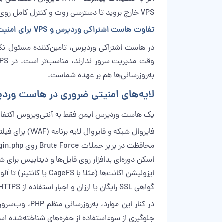
VPS خارج بروید تا دسترسی روت و کنترل کامل روی وب‌سرور و پایگاه‌داده داشته باشید.
تفاوت هاست اشتراکی وردپرس و VPS برای امنیت
در هاست اشتراکی وردپرس، تامین‌کننده مسئول نگه
به‌روزرسانی‌ها هم بر عهده شماست.
لایه‌های امنیتی ضروری در هاست ورد
یک هاست وردپرس ایمن فقط به آنتی‌ویروس اکتفا نمی‌
فایروال شبکه و فایروال لایه برنامه (WAF) برای فیلترکردن حملات رایج مثل SQL Injection و XSS.
محافظت در برابر حملات Brute Force روی wp-login.php و XML-RPC با محدودیت لاگین و CAPTCHA.
اسکن دوره‌ای بدافزار روی فایل‌ها و دیتابیس برای 
ایزولیشن اکانت‌ها (مثلا با CageFS یا کانتینر) تا آلودگی یک سایت به دیگری سرایت نکند.
گواهی SSL رایگان یا ارزان و اجبار استفاده از HTTPS برای رمزنگاری ترافیک.
در کنار این 
جلوگیری از سوءاستفاده از حفره‌های شناخته‌شده ا