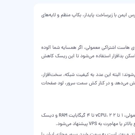
 ایمن با زیرساخت پایدار، بکاپ منظم و لایه‌های
 است. روی هاست اشتراکی معمولی، اگر همسایه شما آلوده
و اسکن بدافزار استفاده می‌شود تا این ریسک کاهش
 وردپرس در دیتاسنترهای معتبر با آپتایم واقعی در بازه ۹۹٫۷٪ تا حدود ۹۹٫۹٪ میزبانی می‌شوند؛ البته این عدد به کیفیت شبکه، سخت‌افزار،
ور اختصاصی) وابسته است. استفاده از SSD یا NVMe، تاخیر دیسک را کاهش می‌دهد و در کنار کش سمت سرور، لود صفحات
اولین قدم برای انتخاب هاست وردپرس ایمن، توجه به منابع واقعی است؛ نه فقط فضای دیسک. برای یک سایت وردپرسی معمولی، ۱ تا ۲ vCPU، ۲ تا ۴ گیگابایت RAM و دیسک
خرید سرور مجازی ایران
یا