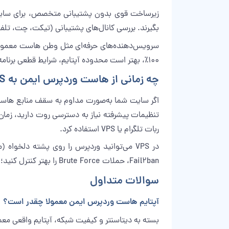
بگیرند. بررسی کانال‌های پشتیبانی (تیکت، چت، تلف
سرویس‌دهنده‌های حرفه‌ای مثل
وطن هاست
۱۰۰٪، بهتر است محدوده آپتایم، شرایط قطعی برنامه‌ریزی‌شده (Maintenance) و نحوه اطلاع‌رسانی و جبران سرویس را بررسی کنید.
چه زمانی از هاست وردپرس ایمن به VPS یا سرور اختصاصی مهاجرت کنیم؟
تنظیمات پیشرفته نیاز به دسترسی روت دارید، زمان مهاجرت به VPS یا سرور اختصاصی است. برای ربات‌ها، APIها یا سرویس‌های خاص 
ربات تلگرام
یا VPS استفاده کرد.
Fail2ban، حملات Brute Force را بهتر کنترل کنید؛ البته به شرطی که دانش فنی یا نیروی متخصص در تیم شما وجود داشته باشد.
سوالات متداول
آپتایم هاست وردپرس ایمن معمولا چقدر است؟
بسته به دیتاسنتر و کیفیت شبکه، آپتایم واقعی معمولا بین ۹۹٫۷٪ تا حدود ۹۹٫۹٪ است و قطعی‌های کوتاه برای نگهداری دوره‌ای 