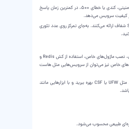
زیرساخت قوی بدون پشتیبانی متخصص، برای سایت‌های جدی کافی نیست. تیم‌های فنی انتظار دارند در زمان بروز مشکل امنیتی، کندی یا خطای ۵۰۰، در کمترین زمان پاسخ
 از کیفیت سرویس می‌دهد.
معمولا مانیتورینگ ۲۴ ساعته سرویس، هشدار خودکار در زمان داون‌تایم و SLA شفاف ارائه می‌کنند. به‌جای تمرکز روی عدد تئوری
اگر سایت شما به‌صورت مداوم به سقف منابع هاست اشتراکی می‌رسد، خطاهای ۵۰۸ یا ۵۰۳ می‌بینید، یا برای تنظیم فایروال، نصب ماژول‌های خاص، استفاده از کش Redis و
هاست
در VPS می‌توانید وردپرس را روی پشته دلخواه (مثلا Nginx + PHP-FPM + MariaDB) راه‌اندازی کنید، از فایروال نرم‌افزاری مثل UFW یا CSF بهره ببرید و با ابزارهایی مانند