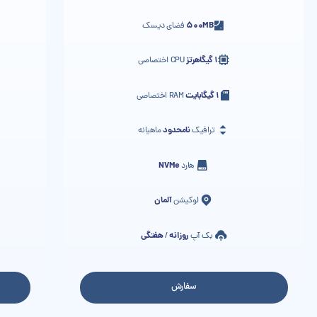
500MB
فضای دیسک
1 گیگاهرتز
CPU اختصاصی
1 گیگابایت
RAM اختصاصی
نامحدود
ترافیک
ماهیانه
NVMe
هارد
آلمان
لوکیشن
روزانه
هفتگی
بک آپ
/
سفارش