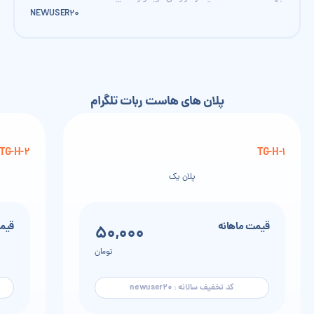
NEWUSER20
پلان های هاست ربات تلگرام
TG-H-2
TG-H-1
پلان یک
قیمت ماهانه
قیمت
50,000
تومان
کد تخفیف سالانه : newuser20