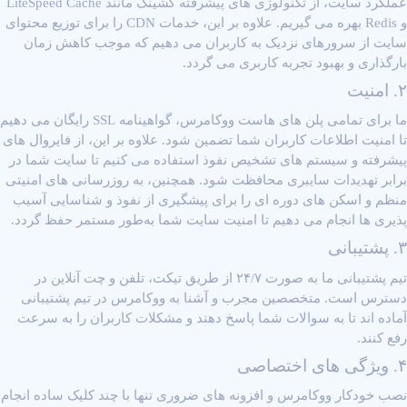
عملکرد سایت، از تکنولوژی ‌های پیشرفته کشینگ مانند LiteSpeed Cache
و Redis بهره‌ می‌ گیریم. علاوه بر این، خدمات CDN را برای توزیع محتوای
سایت از سرورهای نزدیک به کاربران می ‌دهیم که موجب کاهش زمان
بارگذاری و بهبود تجربه کاربری می‌ گردد.
۲. امنیت
ما برای تمامی پلن‌ های هاست ووکامرس، گواهینامه SSL رایگان می‌ دهیم
تا امنیت اطلاعات کاربران شما تضمین شود. علاوه بر این، از فایروال‌ های
پیشرفته و سیستم‌ های تشخیص نفوذ استفاده می ‌کنیم تا سایت شما در
برابر تهدیدات سایبری محافظت شود. همچنین، به ‌روزرسانی‌ های امنیتی
منظم و اسکن‌ های دوره ‌ای را برای پیشگیری از نفوذ و شناسایی آسیب
‌پذیری ‌ها انجام می ‌دهیم تا امنیت سایت شما به‌طور مستمر حفظ گردد.
۳. پشتیبانی
تیم پشتیبانی ما به صورت ۲۴/۷ از طریق تیکت، تلفن و چت آنلاین در
دسترس است. متخصصین مجرب و آشنا به ووکامرس در تیم پشتیبانی
آماده ‌اند تا به سوالات شما پاسخ دهند و مشکلات کاربران را به ‌سرعت
رفع کنند.
۴. ویژگی‌ های اختصاصی
نصب خودکار ووکامرس و افزونه‌ های ضروری تنها با چند کلیک ساده انجام