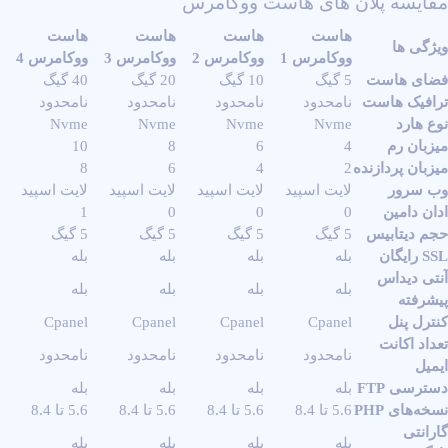
مقایسه پلان های هاست ووکامرس
هاست
هاست
هاست
هاست
ویژگی ها
ووکامرس 1
ووکامرس 2
ووکامرس 3
ووکامرس 4
فضای هاست
5 گیگ
10 گیگ
20 گیگ
40 گیگ
ترافیک هاست
نامحدود
نامحدود
نامحدود
نامحدود
نوع هارد
Nvme
Nvme
Nvme
Nvme
میزبان رم
4
6
8
10
میزبان پردازنده
2
4
6
8
وب سرور
لایت اسپید
لایت اسپید
لایت اسپید
لایت اسپید
ادان دامین
0
0
0
1
حجم دیتابیس
5 گیگ
5 گیگ
5 گیگ
5 گیگ
SSL رایگان
بله
بله
بله
بله
آنتی دیداس
بله
بله
بله
بله
پیشرفته
کنترل پنل
Cpanel
Cpanel
Cpanel
Cpanel
تعداد اکانت
نامحدود
نامحدود
نامحدود
نامحدود
ایمیل
دسترسی FTP
بله
بله
بله
بله
نسخه‌های PHP
5.6 تا 8.4
5.6 تا 8.4
5.6 تا 8.4
5.6 تا 8.4
گارانتی
بله
بله
بله
بله