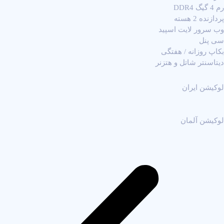
رم 4 گیگ DDR4
پردازنده 2 هسته
وب سرور لایت اسپید
سی پنل
بکاپ روزانه / هفتگی
دیتاسنتر شاتل و هتزنر
لوکیشن ایران
لوکیشن آلمان