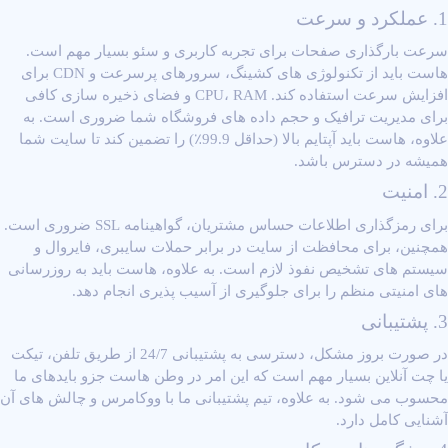
1. عملکرد و سرعت
سرعت بارگذاری صفحات برای تجربه کاربری و سئو بسیار مهم است.
هاست باید از تکنولوژی ‌های کشینگ، سرورهای پرسرعت و CDN برای
افزایش سرعت استفاده کند. CPU، RAM و فضای ذخیره ‌سازی کافی
برای مدیریت ترافیک و حجم داده ‌های فروشگاه شما ضروری است. به
علاوه، هاست باید آپتایم بالا (حداقل 99.9٪) را تضمین کند تا سایت شما
همیشه در دسترس باشد.
2. امنیت
برای رمزگذاری اطلاعات حساس مشتریان،
گواهینامه SSL
ضروری است.
همچنین، برای محافظت از سایت در برابر حملات سایبری، فایروال و
سیستم‌ های تشخیص نفوذ لازم است. به علاوه، هاست باید به‌ روزرسانی‌
های امنیتی منظم را برای جلوگیری از آسیب ‌پذیری انجام دهد.
3. پشتیبانی
در صورت بروز مشکل، دسترسی به پشتیبانی 24/7 از طریق تلفن، تیکت
یا چت آنلاین بسیار مهم است که این امر در وطن هاست جزو بایدهای ما
محسوب می شود. به علاوه، تیم پشتیبانی ما با ووکامرس و چالش‌ های آن
آشنایی کامل دارد.