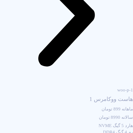
woo-p-1
هاست ووکامرس 1
ماهانه 899 تومان
سالانه 8990 تومان
هارد 5 گیگ NVME
رم 4 گیگ DDR4