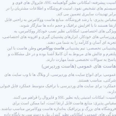
امنیت پیشرفته: امکاناتی نظیر گواهینامه SSL، فایروال ‌های قوی و
سیستم‌ های تشخیص نفوذ، امنیت فروشگاه و اطلاعات مشتریان را در
برابر تهدیدات سایبری تضمین می ‌کند.
مقیاس‌ پذیری: با رشد فروشگاه، منابع هاست ووکامرس به ‌راحتی قابل
ارتقا هستند تا با افزایش ترافیک و حجم داده‌ ها سازگار شوند.
ویژگی ‌های اختصاصی: امکاناتی نظیر نصب خودکار ووکامرس، به‌
روزرسانی‌ های خودکار، ابزارهای پشتیبان‌ گیری و افزونه ‌های اختصاصی،
تجربه ‌ای آسان و کارآمد را به شما می‌ دهند.
پشتیبانی تخصصی: تیم پشتیبانی
هاست ووکامرس
وطن هاست با این
پلتفرم و چالش ‌های مربوط به آن کاملا آشنا بوده و در حل مشکلات و
پاسخ به سوالات تخصصی شما مهارت دارند.
هاست‌ های عمومی (هاست وردپرس)
عمومی: برای انواع سایت ‌های وردپرسی، از وبلاگ ‌ها تا وب‌ سایت ‌های
شرکتی، مناسب هستند.
عملکرد: برای سایت‌ های وردپرسی با ترافیک متوسط عملکرد قابل قبولی
دارند.
امنیت: امکانات امنیتی پایه نظیر SSL و فایروال را فراهم می ‌کنند.
مقیاس ‌پذیری: منابع هاست قابل ارتقا است، اما ممکن است برای
فروشگاه‌ های بزرگ و پر‌ترافیک به‌اندازه هاست ووکامرس مناسب نباشند.
ویژگی ‌های عمومی: امکاناتی نظیر کنترل پنل و دسترسی به پایگاه داده