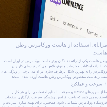
مزایای استفاده از هاست ووکامرس وطن
هاست
وطن هاست یکی از ارائه‌ دهندگان برتر هاست ووکامرس در ایران است
که با ارائه امکانات و خدمات متنوع، تلاش می ‌کند نیازهای کاربران
ووکامرس را به بهترین شکل برطرف سازد. در ادامه، برخی از ویژگی ‌های
متمایز هاست مخصوص ووکامرس وطن هاست آورده شده است:
۱. سرعت و عملکرد
ما از سرورهای
NVMe
پرسرعت با منابع اختصاصی برای هر کاربر
استفاده می ‌کنیم که باعث افزایش چشمگیر سرعت بارگذاری صفحات
فروشگاه ووکامرس شما می ‌شود. همچنین، برای بهینه‌ سازی سرعت و