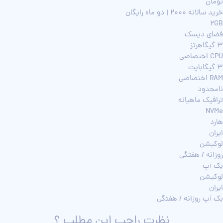
تومان
خرید سالانه 2000 | دو ماه رایگان
2GB
فضای دیسک
3 گیگاهرتز
CPU اختصاصی
3 گیگابایت
RAM اختصاصی
نامحدود
ترافیک ماهیانه
NVMe
هارد
ایران
لوکیشن
روزانه / هفتگی
بک آپ
لوکیشن
ایران
بک آپ روزانه / هفتگی
نظرت راجب این مطلب ؟