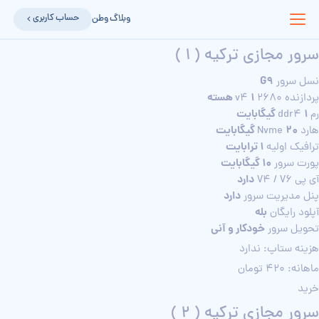
حساب کاربری
وبلاگ وطن
سرور مجازی ترکیه ( 1 )
G9
نسل سرور
1 هسته
پردازنده 2680 v4
1 گیگابایت
رم ddr4
20 گیگابایت
هارد Nvme
1 ترابایت
ترافیک اولیه
10 گیگابایت
پورت سرور
دارد
آی پی V4 / V6
دارد
پنل مدیریت سرور
بله
آپلود رایگان
خودکار و آنی
تحویل سرور
هزینه ستاپ: ندارد
ماهانه: 420 تومان
خرید
سرور مجازی ترکیه ( 2 )