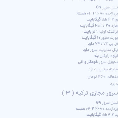
G9
نسل سرور
1 هسته
پردازنده 2680 v4
2 گیگابایت
رم ddr4
20 گیگابایت
هارد Nvme
1 ترابایت
ترافیک اولیه
10 گیگابایت
پورت سرور
دارد
آی پی V4 / V6
دارد
پنل مدیریت سرور
بله
آپلود رایگان
خودکار و آنی
تحویل سرور
هزینه ستاپ: ندارد
ماهانه: 460 تومان
خرید
سرور مجازی ترکیه ( 3 )
G9
نسل سرور
2 هسته
پردازنده 2680 v4
2 گیگابایت
رم ddr4