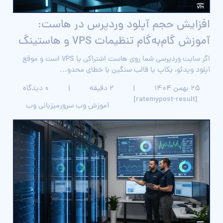
افزایش حجم آپلود وردپرس در هاست:
آموزش گام‌به‌گام تنظیمات VPS و هاستینگ
اگر سایت وردپرسی شما روی هاست اشتراکی یا VPS است و موقع
آپلود ویدئو، بکاپ یا قالب سنگین با خطای محدو...
۲۵ بهمن ۱۴۰۴
|
2 دقیقه
|
0 دیدگاه
[ratemypost-result]
آموزش وب سرور
میزبانی وب