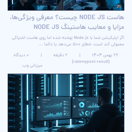
هاست NODE JS چیست؟ معرفی ویژگی‌ها،
مزایا و معایب هاستینگ NODE JS
اگر اپلیکیشن شما با Node.js نوشته شده اما روی هاست اشتراکی
معمولی کند است، خطای 500 می‌دهد یا دائما ...
۲۶ بهمن ۱۴۰۴
|
2 دقیقه
|
0 دیدگاه
[ratemypost-result]
میزبانی وب