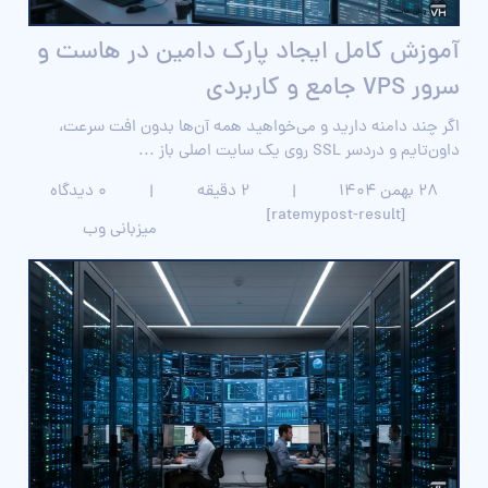
آموزش کامل ایجاد پارک دامین در هاست و
سرور VPS جامع و کاربردی
اگر چند دامنه دارید و می‌خواهید همه آن‌ها بدون افت سرعت،
داون‌تایم و دردسر SSL روی یک سایت اصلی باز ...
۲۸ بهمن ۱۴۰۴
|
2 دقیقه
|
0 دیدگاه
[ratemypost-result]
میزبانی وب