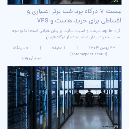
لیست ۷ درگاه پرداخت برتر اعتباری و
اقساطی برای خرید هاست و VPS
اگر uptime، سرعت و امنیت سایت برایتان حیاتی است اما بودجه
نقدی محدودی دارید، استفاده از درگاه‌های پر...
۲۳ بهمن ۱۴۰۴
|
1 دقیقه
|
0 دیدگاه
[ratemypost-result]
میزبانی وب