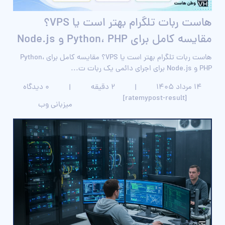
هاست ربات تلگرام بهتر است یا VPS؟
مقایسه کامل برای Python، PHP و Node.js
هاست ربات تلگرام بهتر است یا VPS؟ مقایسه کامل برای Python،
PHP و Node.js برای اجرای دائمی یک ربات ت...
۱۴ مرداد ۱۴۰۵
|
2 دقیقه
|
0 دیدگاه
[ratemypost-result]
میزبانی وب