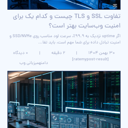
تفاوت SSL و TLS چیست و کدام یک برای
امنیت وب‌سایت بهتر است؟
اگر uptime نزدیک به ۹۹.۹٪، سرعت لود مناسب روی SSD/NVMe و
امنیت تبادل داده برای شما مهم است، باید تفا...
۳۰ بهمن ۱۴۰۴
|
2 دقیقه
|
0 دیدگاه
[ratemypost-result]
دامنه
میزبانی وب