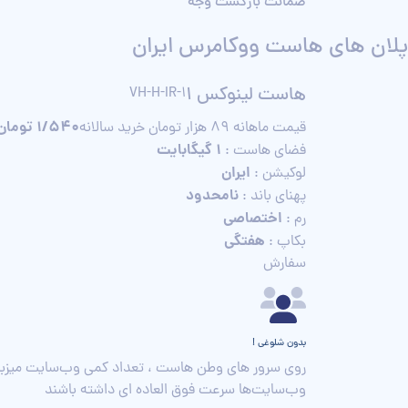
ضمانت بازگشت وجه
پلان های هاست ووکامرس ایران
هاست لینوکس 1
VH-H-IR-1
1/540 تومان
قیمت ماهانه 89 هزار تومان
خرید سالانه
1 گیگابایت
فضای هاست :
ایران
لوکیشن :
نامحدود
پهنای باند :
اختصاصی
رم :
هفتگی
بکاپ :
سفارش
بدون شلوغی !
روی سرور های وطن هاست ، تعداد کمی وب‌سایت میزبانی می
وب‌سایت‌ها سرعت فوق العاده ای داشته باشند