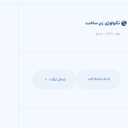
تکنولوژی زیر ساخت
بروز ، پایدار ، سریع
021-91030609
ارسال تیکت