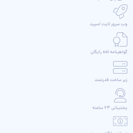
وب سرور لایت اسپید
گواهینامه ssl رایگان
زیر ساخت قدرتمند
پشتیبانی 24 ساعته