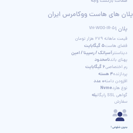
ضمانت بازگشت وجه
پلان های هاست ووکامرس ایران
پلان 1
VH-WOO-IR-5
پلان
قیمت ماهانه 279 هزار تومان
قیمت م
5 گیگابایت
فضای هاست
فضا
آسیاتک / رسپینا / امین
دیتاسنتر
دیت
نامحدود
پهنای باند
پهنا
6 گیگابایت
رم اختصاصی
رم 
4 هسته
پردازنده
پردا
0 عدد
افزودن دامنه
افز
Nvme
نوع هارد
نوع
بله
گواهی SSL رایگان
گواهی SL
سفارش
سفا
بدون شلوغی !