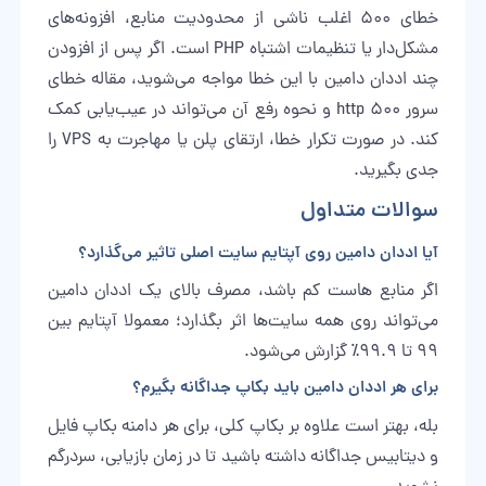
خطای 500 اغلب ناشی از محدودیت منابع، افزونه‌های
مشکل‌دار یا تنظیمات اشتباه PHP است. اگر پس از افزودن
چند اددان دامین با این خطا مواجه می‌شوید، مقاله
خطای
سرور http 500 و نحوه رفع آن
می‌تواند در عیب‌یابی کمک
کند. در صورت تکرار خطا، ارتقای پلن یا مهاجرت به VPS را
جدی بگیرید.
سوالات متداول
آیا اددان دامین روی آپتایم سایت اصلی تاثیر می‌گذارد؟
اگر منابع هاست کم باشد، مصرف بالای یک اددان دامین
می‌تواند روی همه سایت‌ها اثر بگذارد؛ معمولا آپتایم بین
۹۹ تا ۹۹.۹٪ گزارش می‌شود.
برای هر اددان دامین باید بکاپ جداگانه بگیرم؟
بله، بهتر است علاوه بر بکاپ کلی، برای هر دامنه بکاپ فایل
و دیتابیس جداگانه داشته باشید تا در زمان بازیابی، سردرگم