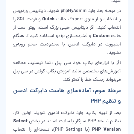
کنید.
در مرحله بعد وارد phpMyAdmin شوید، دیتابیس وردپرس
Quick
را انتخاب و از منوی Export، حالت
و فرمت SQL را
انتخاب کنید. اگر دیتابیس خیلی بزرگ است، بهتر است از
Custom
حالت
و فشرده‌سازی gzip استفاده کنید تا هنگام
ایمپورت در دایرکت ادمین با محدودیت حجم روبه‌رو
نشوید.
اگر با ابزارهای بکاپ خود سی پنل آشنا نیستید، مطالعه
آموزش‌های تخصصی مانند
آموزش بکاپ گرفتن در سی پنل
می‌تواند ریسک خطا را کمتر کند.
مرحله سوم: آماده‌سازی هاست دایرکت ادمین
و تنظیم PHP
بعد از تهیه بکاپ، وارد دایرکت ادمین شوید. اولین کار،
Select
تنظیم نسخه PHP سازگار با سایت است. در بخش
PHP Version
(یا PHP Settings)، نسخه‌ای را انتخاب