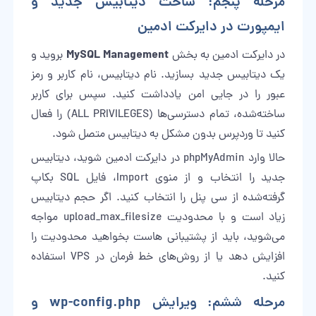
مرحله پنجم: ساخت دیتابیس جدید و
ایمپورت در دایرکت ادمین
MySQL Management
در دایرکت ادمین به بخش
بروید و
یک دیتابیس جدید بسازید. نام دیتابیس، نام کاربر و رمز
عبور را در جایی امن یادداشت کنید. سپس برای کاربر
ساخته‌شده، تمام دسترسی‌ها (ALL PRIVILEGES) را فعال
کنید تا وردپرس بدون مشکل به دیتابیس متصل شود.
حالا وارد phpMyAdmin در دایرکت ادمین شوید، دیتابیس
جدید را انتخاب و از منوی Import، فایل SQL بکاپ
گرفته‌شده از سی پنل را انتخاب کنید. اگر حجم دیتابیس
زیاد است و با محدودیت upload_max_filesize مواجه
می‌شوید، باید از پشتیبانی هاست بخواهید محدودیت را
افزایش دهد یا از روش‌های خط فرمان در VPS استفاده
کنید.
مرحله ششم: ویرایش wp-config.php و