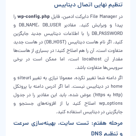
تنظیم نهایی اتصال دیتابیس
wp-config.php
در File Manager دایرکت ادمین، فایل
را
پیدا و ویرایش کنید. مقادیر DB_NAME، DB_USER و
DB_PASSWORD را با اطلاعات دیتابیس جدید جایگزین
کنید. اگر نام هاست دیتابیس (DB_HOST) در هاست جدید
متفاوت است، آن را هم اصلاح کنید؛ در بسیاری از هاست‌ها
مقدار آن localhost است، اما ممکن است در برخی
سرویس‌ها متفاوت باشد.
اگر دامنه شما تغییر نکرده، معمولا نیازی به تغییر siteurl و
home در دیتابیس نیست. اما اگر آدرس دامنه یا پروتکل
(http به https) عوض شده، باید این مقادیر را در جدول
wp_options اصلاح کنید یا از افزونه‌های جستجو و
جایگزینی در دیتابیس استفاده کنید.
مرحله هفتم: تست سایت، بهینه‌سازی سرعت
و تنظیم DNS