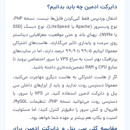
دایرکت ادمین چه باید بدانیم؟
انتقال وردپرس فقط کپی‌کردن فایل‌ها نیست. نسخه PHP،
نوع وب‌سرور (Apache یا LiteSpeed)، نوع دیسک (SSD
یا NVMe)، پهنای باند و حتی موقعیت جغرافیایی دیتاسنتر
روی سرعت و پایداری تاثیر می‌گذارند. هاست‌های اشتراکی
معمولا آپتایم ۹۹٫۵ تا ۹۹٫۹ درصد دارند، اما در سایت‌های
پرترافیک بهتر است به سراغ VPS یا سرور اختصاصی بروید تا
منابع CPU و RAM تضمین‌شده‌تری داشته باشید.
اگر از هاست اشتراکی به هاست دیگری مهاجرت می‌کنید،
معمولا دسترسی روت ندارید و باید از ابزارهای داخلی سی
پنل و دایرکت ادمین استفاده کنید. در VPS یا سرور، با
دسترسی روت می‌توانید نسخه PHP، تنظیمات MySQL،
فایروال و کش سرور را دقیق‌تر کنترل کنید؛ اما مسئولیت
امنیت و بکاپ هم بیشتر بر عهده شما خواهد بود.
مقایسه کلی سی پنل و دایرکت ادمین برای