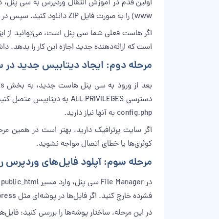
www) را به صورت فایل ZIP دانلود کنید. سپس در phpMyAdmin، دیتابیس وردپرس را انتخاب و از تب Export یک خروجی کامل (معمولا حالت Quick و فرمت SQL) بگیرید.
است که ارائه‌دهنده جدید اجازه این کار را بدهد
مرحله دوم: ایجاد دیتابیس جدید در 
config.php به آنها نیاز دارید.
کوئری‌ها یا خطای اتصال مواجه نشوید.
مرحله سوم: آپلود فایل‌های وردپرس 
فشرده خارج کنید. اگر فایل‌ها در پوشه‌ای مثل wordpress قرار گرفتند و شما می‌خواهید سایت روی ریشه دامنه بالا بیاید، محتویات آن پوشه را به public_html منتقل کنید.