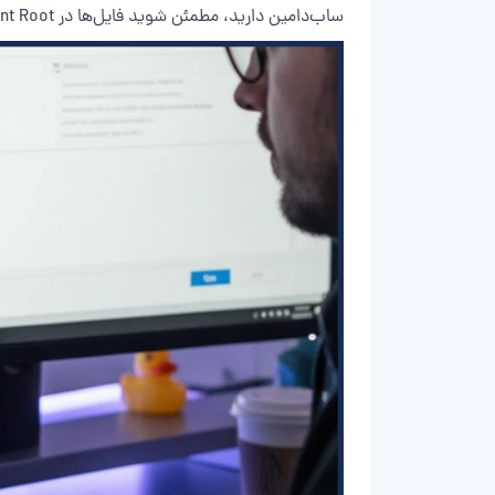
ساب‌دامین دارید، مطمئن شوید فایل‌ها در Document Root صحیح قرار گرفته‌اند.