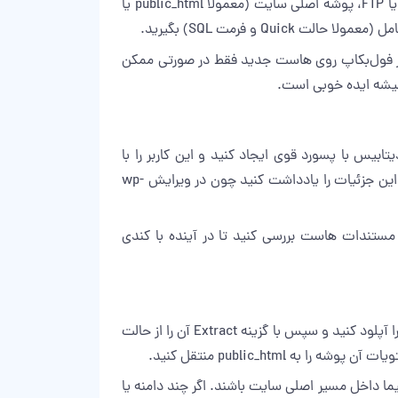
اولین قدم در آموزش انتقال وردپرس به سی پنل، داشتن یک بکاپ مطمئن است. در هاست قدیمی، از طریق File Manager یا FTP، پوشه اصلی سایت (معمولا public_html یا
 اما توجه داشته باشید که ری‌استور فول‌بکاپ روی هاست جدید فقط در صورتی ممکن
میشه ایده خوبی است.
 بسازید، سپس یک کاربر دیتابیس با پسورد قوی ایجاد کنید و این کاربر را با
دسترسی ALL PRIVILEGES به دیتابیس متصل کنید. نام دیتابیس و یوزر معمولا با پیشوند یوزرنیم سی پنل شروع می‌شود؛ این جزئیات را یادداشت کنید چون در ویرایش wp-
حدودیت‌های حجم دیتابیس را از طریق مستندات هاست بررسی کنید تا در آینده با کندی
در File Manager سی پنل، وارد مسیر public_html (یا پوشه‌ای که دامنه روی آن تنظیم شده) شوید. فایل ZIP بکاپ وردپرس را آپلود کنید و سپس با گزینه Extract آن را از حالت
ا بررسی کنید: فایل‌هایی مثل wp-config.php، wp-login.php و پوشه wp-content باید مستقیما داخل مسیر اصلی سایت باشند. اگر چند دامنه یا