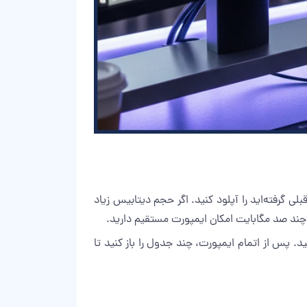
 دیتابیس تازه‌ساخته‌شده را انتخاب کنید و از تب Import، فایل SQL که از هاست قبلی گرفته‌اید را آپلود کنید. اگر حجم دیتابیس زیاد
ا به چند بخش تقسیم کنید یا از ابزارهای خط فرمان روی VPS/سرور استفاده کنید. پس از اتمام ایمپورت، چند جدول را باز کنید تا