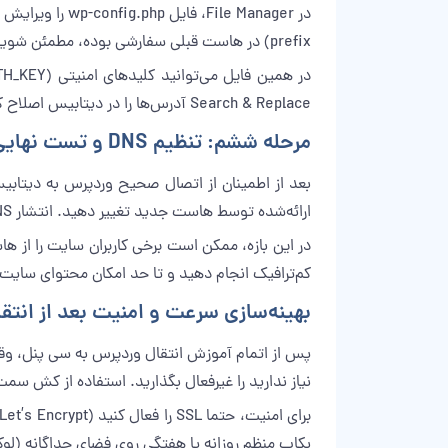
prefix) در هاست قبلی سفارشی بوده، مطمئن شوید این مقدار در فایل با پیشوند واقعی جداول (مثلا wp_ یا wp9_) یکسان است.
Search & Replace آدرس‌ها را در دیتابیس اصلاح کنید تا مشکل ریدایرکت یا محتوای مخلوط (mixed content) نداشته باشید.
مرحله ششم: تنظیم DNS و تست نهایی سایت
ارائه‌شده توسط هاست جدید تغییر دهید. انتشار DNS معمولا بین چند دقیقه تا ۲۴ ساعت طول می‌کشد، بسته به کش ISP و TTL رکوردها.
در این بازه، ممکن است برخی کاربران سایت را از ه
کم‌ترافیک انجام دهید و تا حد امکان محتوای سایت ر
بهینه‌سازی سرعت و امنیت بعد از انت
نیاز ندارید را غیرفعال بگذارید. استفاده از کش سمت سرور (مثل LiteSpeed Cache) و فعال‌کردن فشرده‌سازی Gzip می‌تواند زمان
بکاپ منظم روزانه یا هفتگی روی فضای جداگانه (لوکا