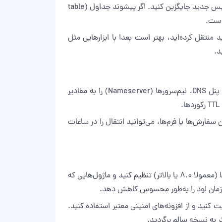
در File Manager، فایل wp-config.php را ویرایش کنید. مقادیر DB_NAME، DB_USER و DB_PASSWORD را با اطلاعات دیتابیس جدید جایگزین کنید. اگر پیشوند جداول (table
سایت را به دامنه جدید منتقل کرده‌اید، بهتر است بعدا با ابزارهایی مثل
بعد از اطمینان از اتصال صحیح وردپرس به دیتابیس، نوبت به هدایت دامنه به هاست جدید می‌رسد. در رجیسترار دامنه یا پنل DNS، نیم‌سرورها (Nameserver) را به مقادیر
ارش‌ها یا فرم‌ها، می‌توانید انتقال را در ساعات
پس از اتمام آموزش انتقال وردپرس به سی پنل، وقت بهینه‌سازی است. در سی پنل، نسخه PHP را متناسب با قالب و افزونه‌ها (معمولا ۸.۰ یا بالاتر) تنظیم کنید و ماژول‌هایی که
 (Let’s Encrypt یا گواهی تجاری)، دسترسی به wp-admin را با محدودیت IP یا کپچا تقویت کنید و از افزونه‌های امنیتی معتبر استفاده کنید.
 به نسخه سالم برگردید.