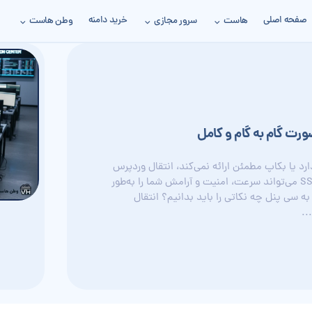
صفحه اصلی
خرید دامنه
هاست
سرور مجازی
وطن هاست
رت گام به گام و کامل
شما کند است، uptime پایینی دارد یا بکاپ مطمئن ارائه نمی‌کند، انتقال وردپرس
به یک هاست سی پنل پایدار با دیسک SSD/NVMe می‌تواند سرعت، امنیت و آرامش شما را به‌طور
 سی پنل چه نکاتی را باید بدانیم؟ انتقال
..