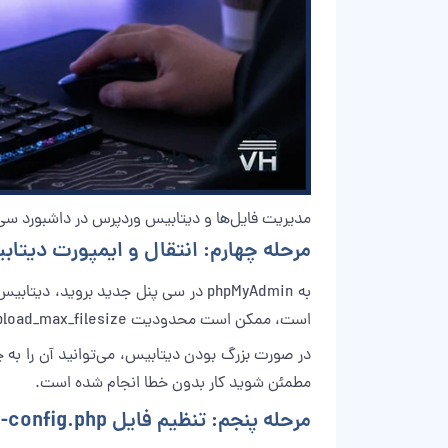
مدیریت فایل‌ها و دیتابیس وردپرس در داشبورد سی
مرحله چهارم: انتقال و ایمپورت دیتا
است، ممکن است محدودیت upload_max_filesize یا max_execution_time مانع شود؛ در هاست اشتراکی معمولا فقط تا چند صد مگابایت امکان ایمپورت مستقیم دارید.
مطمئن شوید کار بدون خطا انجام شده است.
مرحله پنجم: تنظیم فایل wp-config.php