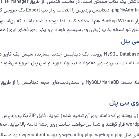
اگر هاست فعلی شما سی پنل است، می‌توانید از ابزار Backup Wizard هم استفاده کنید،
. داشتن دو نسخه بکاپ (یکی روی سیستم خودتان و یکی روی فضای ابری) ه
سی پنل
بعد از ورود به سی پنل هاست جدید، به بخش MySQL Databases بروید. یک دیتابیس جدید
اگر سایت پرترافیک دارید، بهتر است در همین مرحله نسخه MySQL/MariaDB و م
روی سی پنل
در این مرحله، ساختار پوشه‌ها ر